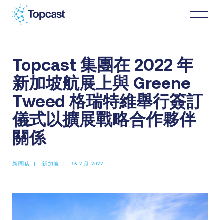
Topcast 集團在 2022 年
分銷
新加坡航展上與 Greene
MRO服務
Tweed 格瑞特維舉行簽訂
儀式以擴展戰略合作夥伴
關於我們
關係
商業伙伴
新聞稿
新加坡
16 2 月 2022
最新消息